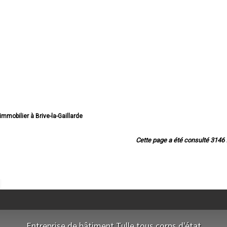
immobilier à Brive-la-Gaillarde
nostic immobilier à Tulle
ostic immobilier à Ussel
Cette page a été consulté 3146 f
mmobilier à Malemort-sur-Corrèze
bilier à Saint-Pantaléon-de-Larche
stic immobilier à Égletons
stic immobilier à Allassac
ostic immobilier à Objat
ostic immobilier à Ussac
 immobilier à Bort-les-Orgues
stic immobilier à Uzerche
stic immobilier à Argentat
Entreprise de bâtiment Tulle tous corps d'état
ostic immobilier à Cosnac