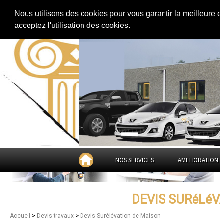
Extension de maison
|
Rénovation de maison
|
Aménagement des combles
Nous utilisons des cookies pour vous garantir la meilleure 
Devis Surélévation de Maison
acceptez l'utilisation des cookies.
NOS SERVICES
AMELIORATION 
DEVIS SURéLé
>
>
Accueil
Devis travaux
Devis Surélévation de Maison