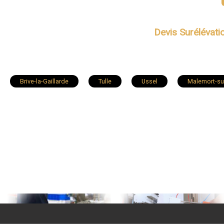
Devis Surélévat
Brive-la-Gaillarde
Tulle
Ussel
Malemort-su
Bort-les-Orgues
Uzerche
Argentat
Cosna
Sainte-Féréole
Seilhac
Larche
Cublac
Chamberet
Beaulieu-sur-Dordogne
Arnac-Pompado
Lagraulière
Saint-Privat
Saint-Mexant
Rosi
Saint-Sornin-Lavolps
Saint-Hilaire-Peyroux
Bugeat
Peyrelevade
Aubazines
Sornac
Altillac