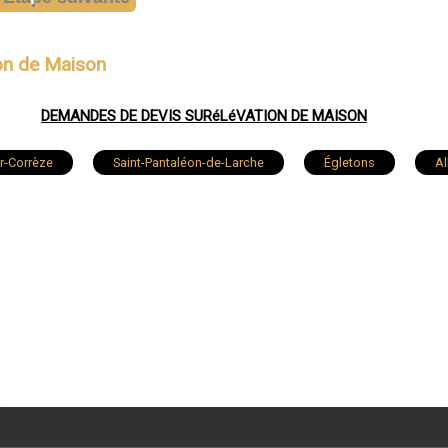
ion de Maison
DEMANDES DE DEVIS SURéLéVATION DE MAISON
r-Corrèze
Saint-Pantaléon-de-Larche
Égletons
Al
c
Meymac
Donzenac
Naves
Lubersac
Saint-Viance
Chameyrat
Laguenne
Cornil
ur
Saint-Clément
Corrèze
Juillac
Vout
ers-d'Égletons
Favars
Saint-Germain-les-Vergnes
Turenne
Le Lonzac
Jugeals-Nazareth
S
Marcillac-la-Croisille
Noailles
Beyssac
Mo