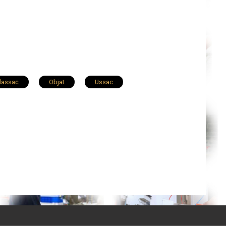
lassac
Objat
Ussac
Varetz
Neuvic
Sainte-Fortunade
Mansac
Treignac
Chamboulive
ezac
Beynat
Vigeois
Meyssac
Perpezac-le-Noir
Saint-Aulaire
adroc
Merlines
Brignac-la-Plaine
nceaux-sur-Dordogne
Dampniat