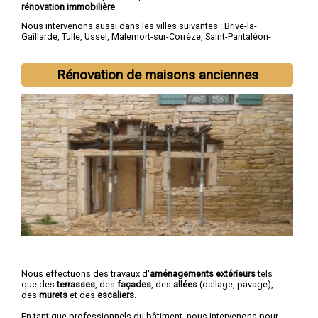
rénovation immobilière
.
Nous intervenons aussi dans les villes suivantes :
Brive-la-
Gaillarde
,
Tulle
,
Ussel
,
Malemort-sur-Corrèze
,
Saint-Pantaléon-
de-Larche
,
Égletons
,
Allassac
,
Ussac
,
Objat
,
Bort-les-Orgues
Rénovation de maisons anciennes
Nous effectuons des travaux d'
aménagements extérieurs
tels
que des
terrasses
, des
façades
, des
allées
(dallage, pavage),
des
murets
et des
escaliers
.
En tant que professionnels du bâtiment, nous intervenons pour