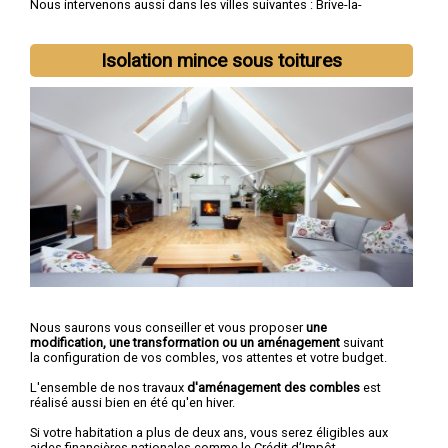
Nous intervenons aussi dans les villes suivantes :
Brive-la-
Gaillarde
,
Tulle
,
Ussel
,
Malemort-sur-Corrèze
,
Saint-Pantaléon-
de-Larche
,
Égletons
,
Allassac
,
Ussac
,
Objat
,
Bort-les-Orgues
Isolation mince sous toitures
Nous saurons vous conseiller et vous proposer
une
modification, une transformation ou un aménagement
suivant
la configuration de vos combles, vos attentes et votre budget.
L'ensemble de nos travaux
d'aménagement des combles
est
réalisé aussi bien en été qu'en hiver.
Si votre habitation a plus de deux ans, vous serez éligibles aux
aides financières nationales comme le Crédit d’Impôt