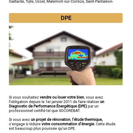
Gaillarde
,
Tulle
,
Ussel
,
Malemort-sur-Corrèze
,
Saint-Pantaléon-
de-Larche
,
Égletons
,
Allassac
,
Ussac
,
Objat
,
Bort-les-Orgues
DPE
Si vous souhaitez
vendre ou louer votre bien
, vous avez
l’obligation depuis le 1er janvier 2011 de faire réaliser
un
Diagnostic de Performance Énergétique (DPE)
par un
professionnel certifié tel que SOCOREBAT.
Si vous avez
un projet de rénovation
,
l’étude thermique,
s’engage à réduire
votre consommation d’énergie.
Cette étude
est beaucoup plus poussée qu’un DPE.