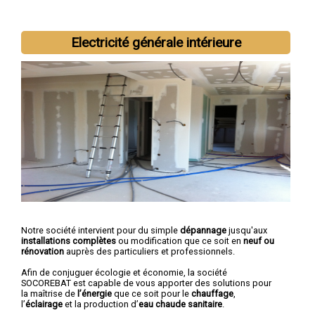
Electricité générale intérieure
Nous intervenons aussi dans les villes suivantes :
Brive-la-
Gaillarde
,
Tulle
,
Ussel
,
Malemort-sur-Corrèze
,
Saint-Pantaléon-
de-Larche
,
Égletons
,
Allassac
,
Ussac
,
Objat
,
Bort-les-Orgues
Notre société intervient pour du simple
dépannage
jusqu'aux
installations complètes
ou modification que ce soit en
neuf ou
rénovation
auprès des particuliers et professionnels.
Afin de conjuguer écologie et économie, la société
SOCOREBAT est capable de vous apporter des solutions pour
la maîtrise de
l’énergie
que ce soit pour le
chauffage
,
l’
éclairage
et la production d’
eau chaude sanitaire
.